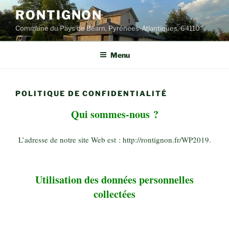
Aller
RONTIGNON
au
Commune du Pays de Béarn, Pyrénées-Atlantiques, 64110
contenu
principal
Menu
POLITIQUE DE CONFIDENTIALITÉ
Qui sommes-nous ?
L’adresse de notre site Web est : http://rontignon.fr/WP2019.
Utilisation des données personnelles
collectées