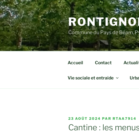
Aller
au
RONTIGNO
contenu
principal
Commune du Pays de Béarn, Py
Accueil
Contact
Actuali
Vie sociale et entraide
Urb
PUBLIÉ
23 AOÛT 2024
PAR
RTAA7914
LE
Cantine : les menu