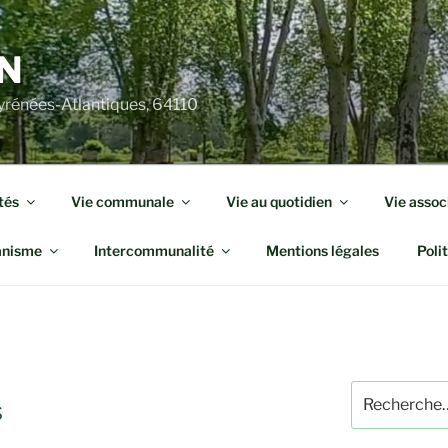
N
rénées-Atlantiques, 64110
tés
Vie communale
Vie au quotidien
Vie assoc
anisme
Intercommunalité
Mentions légales
Poli
Recherche
s
pour
: