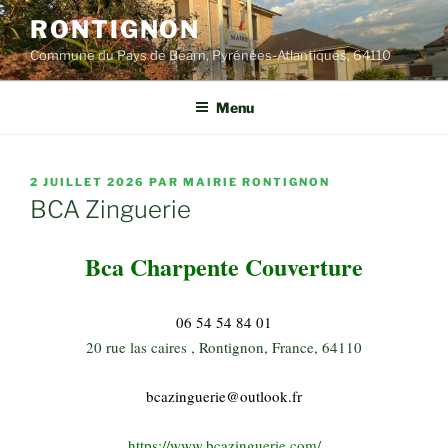
Aller
RONTIGNON
au
Commune du Pays de Béarn, Pyrénées-Atlantiques, 64110
contenu
principal
Menu
PUBLIÉ
2 JUILLET 2026
PAR
MAIRIE RONTIGNON
LE
BCA Zinguerie
Bca Charpente Couverture
06 54 54 84 01
20 rue las caires , Rontignon, France, 64110
bcazinguerie@outlook.fr
https://www.bcazinguerie.com/