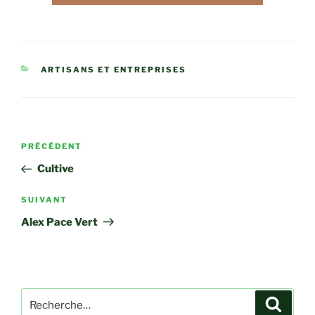
CATÉGORIES
ARTISANS ET ENTREPRISES
Navigation
Article
PRÉCÉDENT
de
précédent
Cultive
l’article
Article
SUIVANT
suivant
Alex Pace Vert
Recherche
Recher
pour