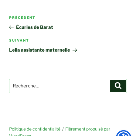
Navigation
Article
PRÉCÉDENT
de
précédent
Écuries de Barat
l’article
Article
SUIVANT
suivant
Leila assistante maternelle
Recherche
Recher
pour
:
Politique de confidentialité
Fièrement propulsé par
WordPress