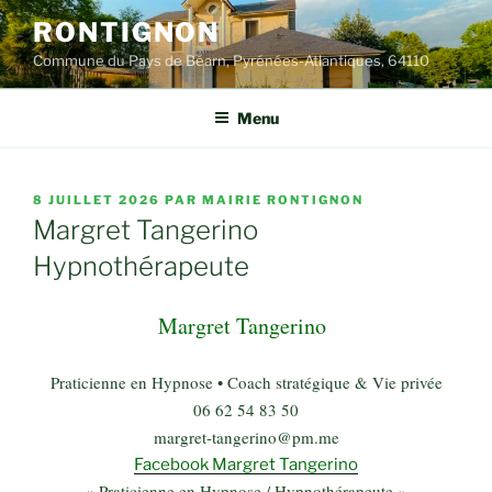
Aller
RONTIGNON
au
Commune du Pays de Béarn, Pyrénées-Atlantiques, 64110
contenu
principal
Menu
PUBLIÉ
8 JUILLET 2026
PAR
MAIRIE RONTIGNON
LE
Margret Tangerino
Hypnothérapeute
Margret Tangerino
Praticienne en Hypnose • Coach stratégique & Vie privée
06 62 54 83 50
margret-tangerino@pm.me
Facebook Margret Tangerino
« Praticienne en Hypnose / Hypnothérapeute »