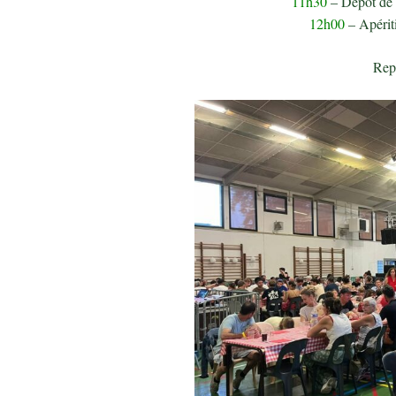
11h30
– Dépôt de
12h00
– Apérit
Rep