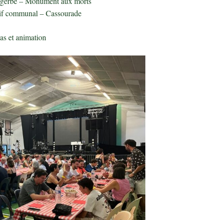
 gerbe – Monument aux morts
if communal – Cassourade
as et animation