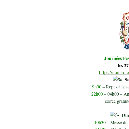
Journées Fes
les 2
https://comitef
Sa
19h00
– Repas à la sa
22h00
– 04h00 – Ani
soirée gratuit
Dim
10h30
– Messe du 