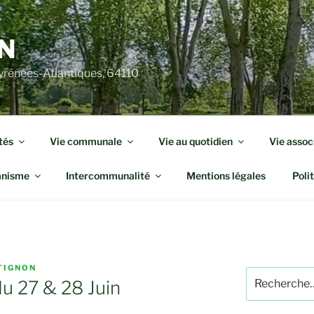
N
rénées-Atlantiques, 64110
tés
Vie communale
Vie au quotidien
Vie assoc
anisme
Intercommunalité
Mentions légales
Poli
TIGNON
Recherche
du 27 & 28 Juin
pour
: