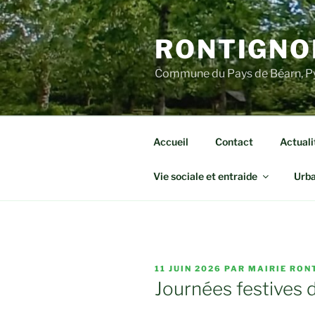
Aller
au
RONTIGNO
contenu
principal
Commune du Pays de Béarn, Py
Accueil
Contact
Actuali
Vie sociale et entraide
Urb
PUBLIÉ
11 JUIN 2026
PAR
MAIRIE RON
LE
Journées festives 