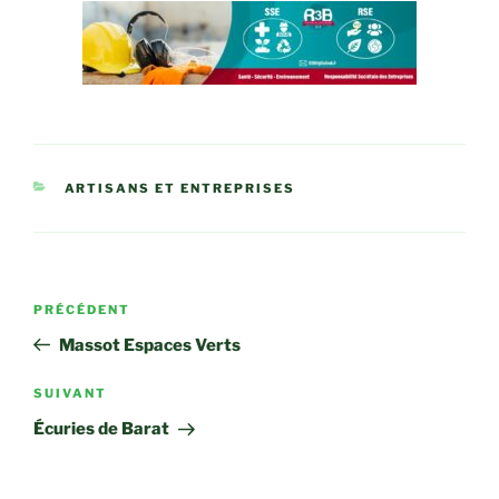
CATÉGORIES
ARTISANS ET ENTREPRISES
Navigation
Article
PRÉCÉDENT
de
précédent
Massot Espaces Verts
l’article
Article
SUIVANT
suivant
Écuries de Barat