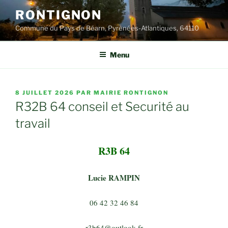
Aller
RONTIGNON
au
Commune du Pays de Béarn, Pyrénées-Atlantiques, 64110
contenu
principal
Menu
PUBLIÉ
8 JUILLET 2026
PAR
MAIRIE RONTIGNON
LE
R32B 64 conseil et Securité au
travail
R3B 64
Lucie RAMPIN
06 42 32 46 84
r3b64@outlook.fr